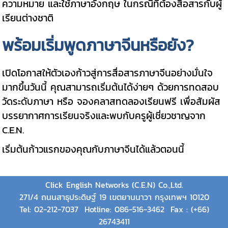
ความหมาย และใช้ภาษาอังกฤษ ในกรณีที่ต้องสื่อสารกับผู้
เรียนต่างชาติ
พร้อมเริ่มพูดภาษาจีนหรือยัง?
เปิดโอกาสให้ตัวเองก้าวสู่การสื่อสารภาษาจีนอย่างมั่นใจ
มากขึ้นวันนี้ คุณสามารถเริ่มต้นได้ง่ายๆ ด้วยการทดสอบ
วัดระดับภาษา หรือ จองคลาสทดลองเรียนฟรี เพื่อสัมผัส
บรรยากาศการเรียนจริงและพบกับครูผู้เชี่ยวชาญจาก
C.E.N.
เริ่มต้นก้าวแรกของคุณกับภาษาจีนได้แล้วตอนนี้
Click English Networks (C.E.N) Co.,Ltd.
271/4 ถนนสาธุประดิษฐ์ 19 เขตยานนาวา กรุงเทพฯ 10120
Tel:
02-212-7037
Hotline:
086-516-3462
Fax : (+66)
26743411